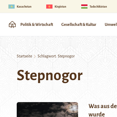
Kasachstan
Kirgistan
Tadschikistan
Politik & Wirtschaft
Gesellschaft & Kultur
Umwelt
Startseite
Schlagwort:
Stepnogor
Stepnogor
Was aus de
wurde