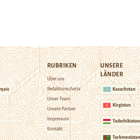
RUBRIKEN
UNSERE
LÄNDER
Über uns
Redaktionscharta
nçais
Kasachstan
Unser Team
Kirgistan
Unsere Partner
Impressum
Tadschikistan
Kontakt
Turkmenista