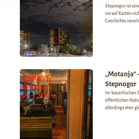
Stepnogor ist ein
sie auf Karten ni
Geschichte versc
„Motanja“ 
Stepnogor
Im kasachischen S
öffentlichen Nahv
allerdings eher g