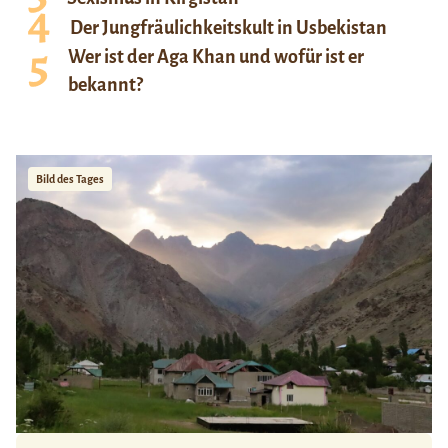
Der Jungfräulichkeitskult in Usbekistan
Wer ist der Aga Khan und wofür ist er
bekannt?
Bild des Tages