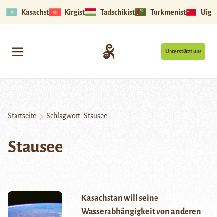
Kasachstan
Kirgistan
Tadschikistan
Turkmenistan
Uigu
Unterstützt uns
Startseite
Schlagwort:
Stausee
Stausee
Kasachstan will seine
Wasserabhängigkeit von anderen