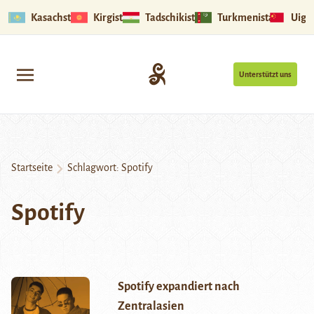
Kasachstan
Kirgistan
Tadschikistan
Turkmenistan
Uigu
Unterstützt uns
Startseite
Schlagwort:
Spotify
Spotify
Spotify expandiert nach
Zentralasien