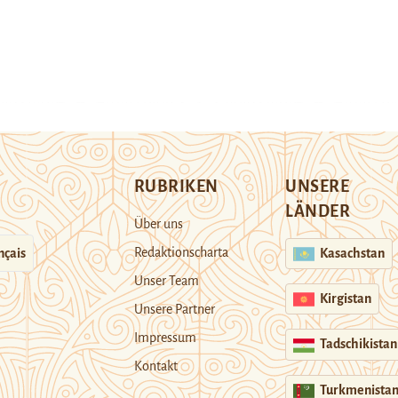
RUBRIKEN
UNSERE
LÄNDER
Über uns
Redaktionscharta
nçais
Kasachstan
Unser Team
Kirgistan
Unsere Partner
Impressum
Tadschikistan
Kontakt
Turkmenista