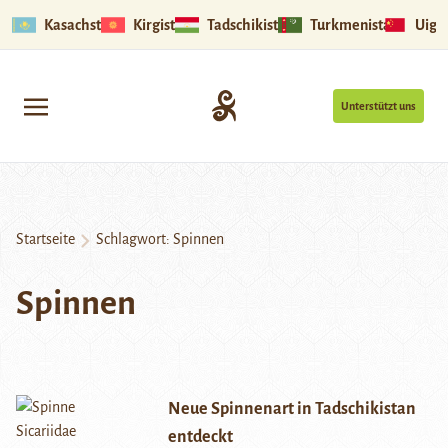
Kasachstan
Kirgistan
Tadschikistan
Turkmenistan
Uigu
Unterstützt uns
Startseite
Schlagwort:
Spinnen
Spinnen
Neue Spinnenart in Tadschikistan
entdeckt