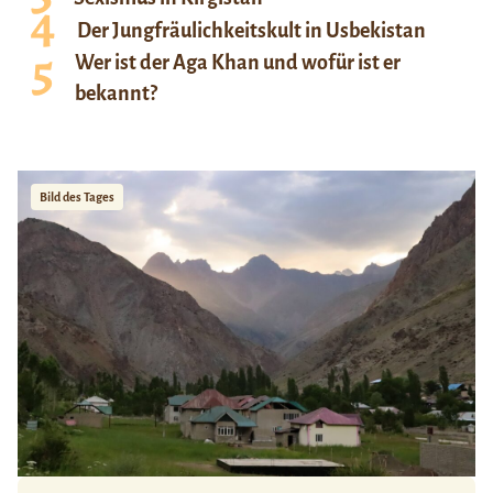
Der Jungfräulichkeitskult in Usbekistan
Wer ist der Aga Khan und wofür ist er
bekannt?
Bild des Tages