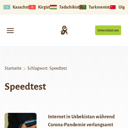
Kasachstan
Kirgistan
Tadschikistan
Turkmenistan
Uigu
Unterstützt uns
Startseite
Schlagwort:
Speedtest
Speedtest
Internet in Usbekistan während
Corona-Pandemie verlangsamt