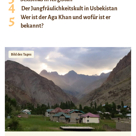
Der Jungfräulichkeitskult in Usbekistan
Wer ist der Aga Khan und wofür ist er
bekannt?
Bild des Tages