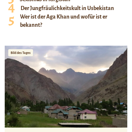
Der Jungfräulichkeitskult in Usbekistan
Wer ist der Aga Khan und wofür ist er
bekannt?
Bild des Tages