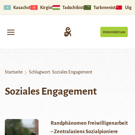
Kasachstan
Kirgistan
Tadschikistan
Turkmenistan
Uigu
Unterstützt uns
Startseite
Schlagwort:
Soziales Engagement
Soziales Engagement
Randphänomen Freiwilligenarbeit
– Zentralasiens Sozialpioniere