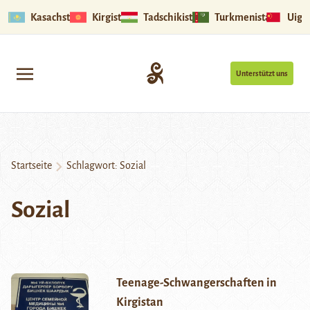
Kasachstan
Kirgistan
Tadschikistan
Turkmenistan
Uigu
Unterstützt uns
Startseite
Schlagwort:
Sozial
Sozial
Teenage-Schwangerschaften in
Kirgistan