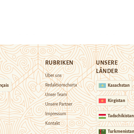
RUBRIKEN
UNSERE
LÄNDER
Über uns
Redaktionscharta
nçais
Kasachstan
Unser Team
Kirgistan
Unsere Partner
Impressum
Tadschikistan
Kontakt
Turkmenista