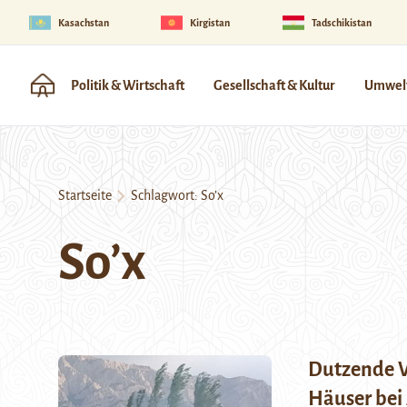
Kasachstan
Kirgistan
Tadschikistan
Politik & Wirtschaft
Gesellschaft & Kultur
Umwelt
Startseite
Schlagwort:
So’x
So’x
Dutzende V
Häuser bei 