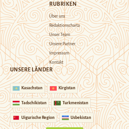
RUBRIKEN
Über uns
Redaktionscharta
Unser Team
Unsere Partner
Impressum
Kontakt
UNSERE LÄNDER
Kasachstan
Kirgistan
Tadschikistan
Turkmenistan
Uigurische Region
Usbekistan