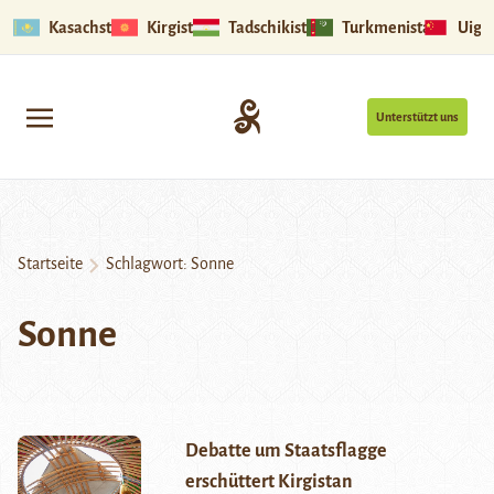
Kasachstan
Kirgistan
Tadschikistan
Turkmenistan
Uigu
Unterstützt uns
Startseite
Schlagwort:
Sonne
Sonne
Debatte um Staatsflagge
erschüttert Kirgistan