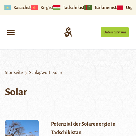
Kasachstan
Kirgistan
Tadschikistan
Turkmenistan
Uigu
Unterstützt uns
Startseite
Schlagwort:
Solar
Solar
Potenzial der Solarenergie in
Tadschikistan