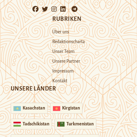
RUBRIKEN
Über uns
Redaktionscharta
Unser Team
Unsere Partner
Impressum
Kontakt
UNSERE LÄNDER
Kasachstan
Kirgistan
Tadschikistan
Turkmenistan