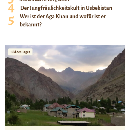
Der Jungfräulichkeitskult in Usbekistan
Wer ist der Aga Khan und wofür ist er
bekannt?
Bild des Tages