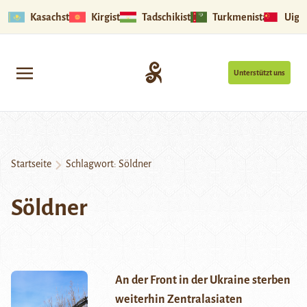
Kasachstan
Kirgistan
Tadschikistan
Turkmenistan
Uigu
Unterstützt uns
Startseite
Schlagwort:
Söldner
Söldner
An der Front in der Ukraine sterben
weiterhin Zentralasiaten