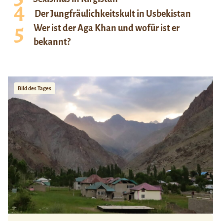
Der Jungfräulichkeitskult in Usbekistan
Wer ist der Aga Khan und wofür ist er
bekannt?
Bild des Tages