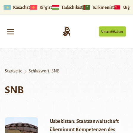
Kasachstan
Kirgistan
Tadschikistan
Turkmenistan
Uigu
Unterstützt uns
Startseite
Schlagwort:
SNB
SNB
Usbekistan: Staatsanwaltschaft
übernimmt Kompetenzen des