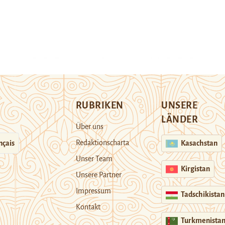
RUBRIKEN
UNSERE
LÄNDER
Über uns
Redaktionscharta
nçais
Kasachstan
Unser Team
Kirgistan
Unsere Partner
Impressum
Tadschikistan
Kontakt
Turkmenista