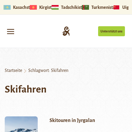
Kasachstan
Kirgistan
Tadschikistan
Turkmenistan
Uigu
Unterstützt uns
Startseite
Schlagwort:
Skifahren
Skifahren
Skitouren in Jyrgalan