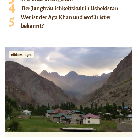
Der Jungfräulichkeitskult in Usbekistan
Wer ist der Aga Khan und wofür ist er
bekannt?
Bild des Tages