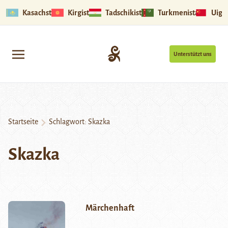
Kasachstan
Kirgistan
Tadschikistan
Turkmenistan
Uigu
Unterstützt uns
Startseite
Schlagwort:
Skazka
Skazka
Märchenhaft