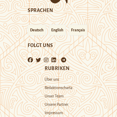
SPRACHEN
Deutsch
English
Français
FOLGT UNS
RUBRIKEN
Über uns
Redaktionscharta
Unser Team
Unsere Partner
Impressum