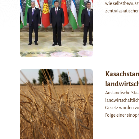
wie selbstbewusst
zentralasiatische
Kasachstan
landwirtsc
Ausländische Staa
landwirtschaftlic
Gesetz wurden von
Folge einer sino