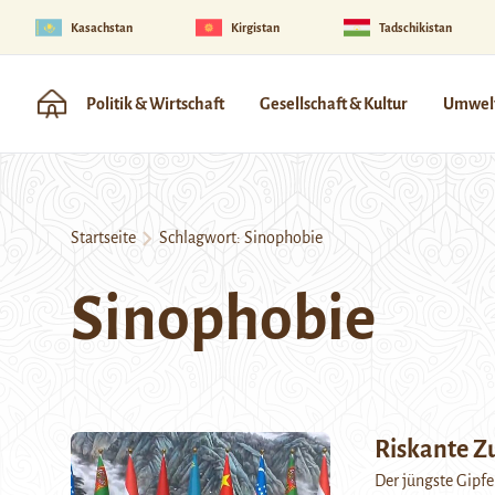
Kasachstan
Kirgistan
Tadschikistan
Politik & Wirtschaft
Gesellschaft & Kultur
Umwelt
Startseite
Schlagwort:
Sinophobie
Sinophobie
Riskante Z
Der jüngste Gipfe