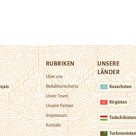
RUBRIKEN
UNSERE
LÄNDER
Über uns
Redaktionscharta
nçais
Kasachstan
Unser Team
Kirgistan
Unsere Partner
Impressum
Tadschikistan
Kontakt
Turkmenista