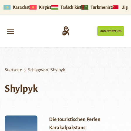
Kasachstan
Kirgistan
Tadschikistan
Turkmenistan
Uigu
Unterstützt uns
Startseite
Schlagwort:
Shylpyk
Shylpyk
Die touristischen Perlen
Karakalpakstans