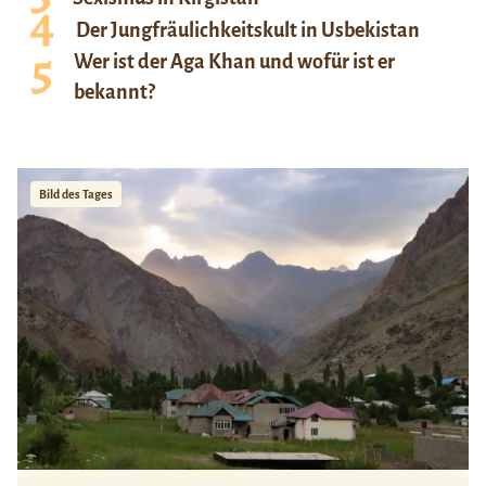
Der Jungfräulichkeitskult in Usbekistan
Wer ist der Aga Khan und wofür ist er
bekannt?
Bild des Tages