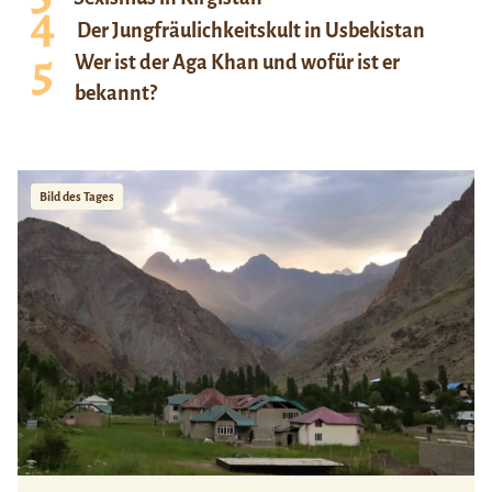
Der Jungfräulichkeitskult in Usbekistan
Wer ist der Aga Khan und wofür ist er
bekannt?
Bild des Tages