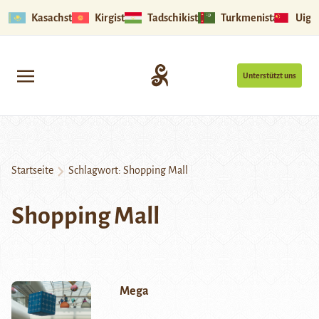
Kasachstan
Kirgistan
Tadschikistan
Turkmenistan
Uigu
Unterstützt uns
Startseite
Schlagwort:
Shopping Mall
Shopping Mall
Mega