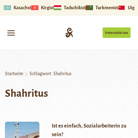
Kasachstan
Kirgistan
Tadschikistan
Turkmenistan
Uigu
Unterstützt uns
Startseite
Schlagwort:
Shahritus
Shahritus
Ist es einfach, Sozialarbeiterin zu
sein?