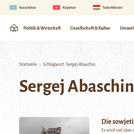
Kasachstan
Kirgistan
Tadschikistan
Politik & Wirtschaft
Gesellschaft & Kultur
Umwelt
Startseite
Schlagwort:
Sergej Abaschin
Sergej Abaschi
Die sowjeti
Es wird viel über