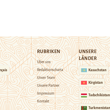
RUBRIKEN
UNSERE
LÄNDER
Über uns
Redaktionscharta
nçais
Kasachstan
Unser Team
Kirgistan
Unsere Partner
Impressum
Tadschikistan
Kontakt
Turkmenista