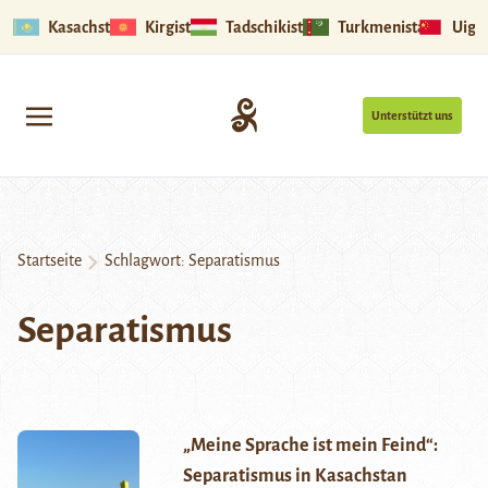
Kasachstan
Kirgistan
Tadschikistan
Turkmenistan
Uigu
Unterstützt uns
Startseite
Schlagwort:
Separatismus
Separatismus
„Meine Sprache ist mein Feind“:
Separatismus in Kasachstan