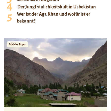
Der Jungfräulichkeitskult in Usbekistan
Wer ist der Aga Khan und wofür ist er
bekannt?
Bild des Tages