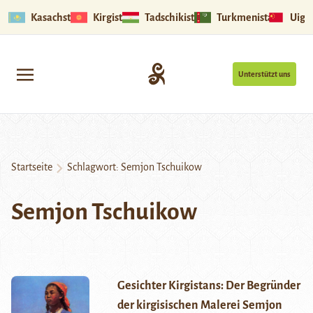
Kasachstan
Kirgistan
Tadschikistan
Turkmenistan
Uigu
Unterstützt uns
Startseite
Schlagwort:
Semjon Tschuikow
Semjon Tschuikow
Gesichter Kirgistans: Der Begründer
der kirgisischen Malerei Semjon