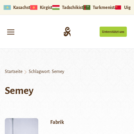
Kasachstan
Kirgistan
Tadschikistan
Turkmenistan
Uigu
Unterstützt uns
Startseite
Schlagwort:
Semey
Semey
Fabrik