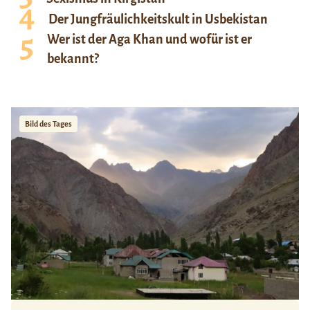
Der Jungfräulichkeitskult in Usbekistan
Wer ist der Aga Khan und wofür ist er
bekannt?
Bild des Tages