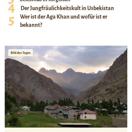
Der Jungfräulichkeitskult in Usbekistan
Wer ist der Aga Khan und wofür ist er
bekannt?
Bild des Tages