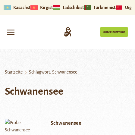
Kasachstan
Kirgistan
Tadschikistan
Turkmenistan
Uigu
Unterstützt uns
Startseite
Schlagwort:
Schwanensee
Schwanensee
Schwanensee