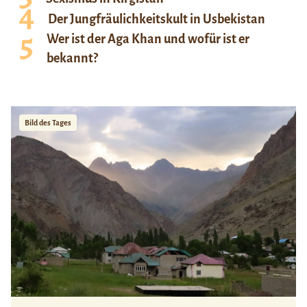
Der Jungfräulichkeitskult in Usbekistan
Wer ist der Aga Khan und wofür ist er
bekannt?
Bild des Tages