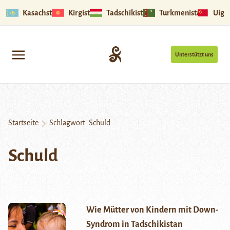
Kasachstan
Kirgistan
Tadschikistan
Turkmenistan
Uigu
Unterstützt uns
Startseite
Schlagwort:
Schuld
Schuld
Wie Mütter von Kindern mit Down-
Syndrom in Tadschikistan