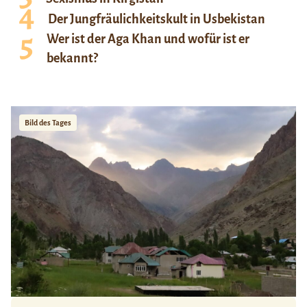
Der Jungfräulichkeitskult in Usbekistan
Wer ist der Aga Khan und wofür ist er
bekannt?
Bild des Tages