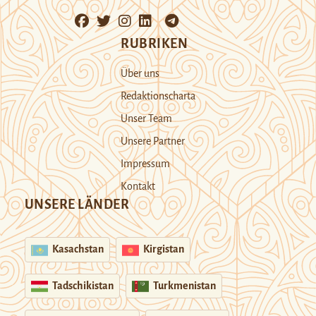
RUBRIKEN
Über uns
Redaktionscharta
Unser Team
Unsere Partner
Impressum
Kontakt
UNSERE LÄNDER
Kasachstan
Kirgistan
Tadschikistan
Turkmenistan