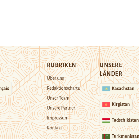
RUBRIKEN
UNSERE
LÄNDER
Über uns
Redaktionscharta
nçais
Kasachstan
Unser Team
Kirgistan
Unsere Partner
Impressum
Tadschikistan
Kontakt
Turkmenista