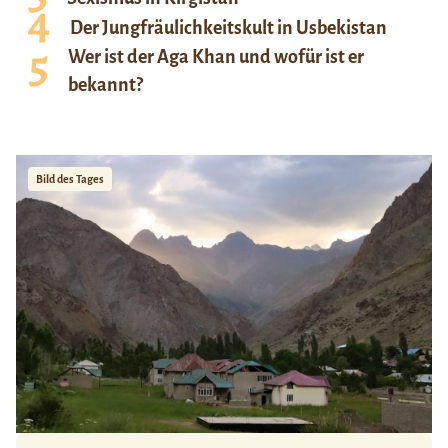
Der Jungfräulichkeitskult in Usbekistan
Wer ist der Aga Khan und wofür ist er
bekannt?
Bild des Tages