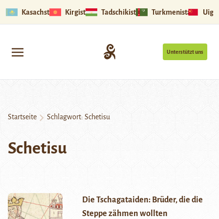
Kasachstan
Kirgistan
Tadschikistan
Turkmenistan
Uigu
Unterstützt uns
Startseite
Schlagwort:
Schetisu
Schetisu
Die Tschagataiden: Brüder, die die
Steppe zähmen wollten