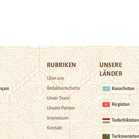
RUBRIKEN
UNSERE
LÄNDER
Über uns
Redaktionscharta
nçais
Kasachstan
Unser Team
Kirgistan
Unsere Partner
Impressum
Tadschikistan
Kontakt
Turkmenista