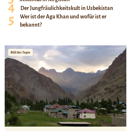
Der Jungfräulichkeitskult in Usbekistan
Wer ist der Aga Khan und wofür ist er
bekannt?
Bild des Tages