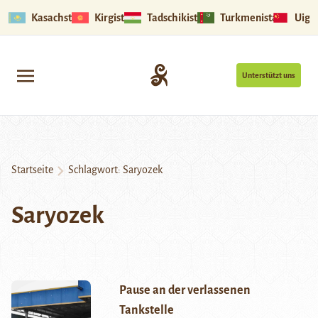
Kasachstan
Kirgistan
Tadschikistan
Turkmenistan
Uigu
Unterstützt uns
Startseite
Schlagwort:
Saryozek
Saryozek
Pause an der verlassenen
Tankstelle