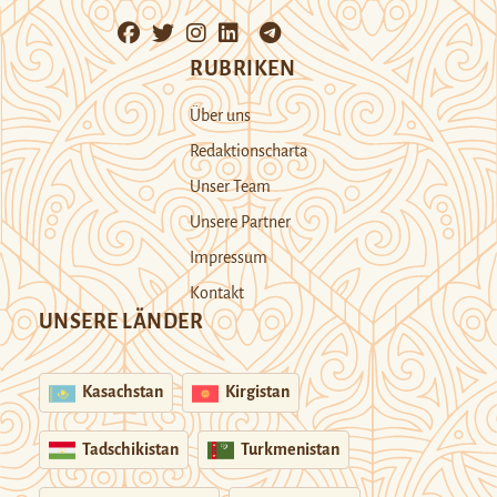
RUBRIKEN
Über uns
Redaktionscharta
Unser Team
Unsere Partner
Impressum
Kontakt
UNSERE LÄNDER
Kasachstan
Kirgistan
Tadschikistan
Turkmenistan