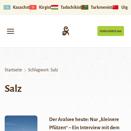
Kasachstan
Kirgistan
Tadschikistan
Turkmenistan
Uigu
Unterstützt uns
Startseite
Schlagwort:
Salz
Salz
Der Aralsee heute: Nur „kleinere
Pfützen“ – Ein Interview mit dem