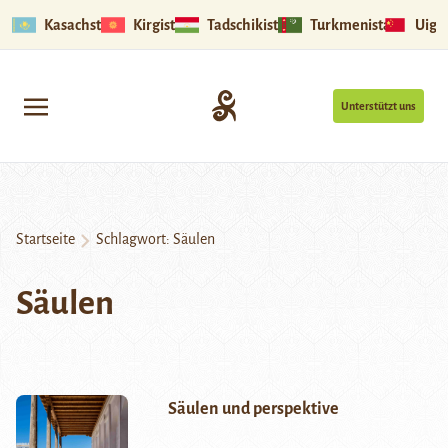
Kasachstan
Kirgistan
Tadschikistan
Turkmenistan
Uigu
Unterstützt uns
Startseite
Schlagwort:
Säulen
Säulen
Säulen und perspektive