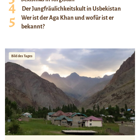
Der Jungfräulichkeitskult in Usbekistan
Wer ist der Aga Khan und wofür ist er
bekannt?
Bild des Tages