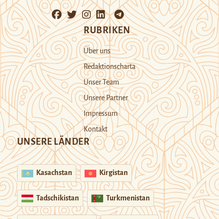
RUBRIKEN
Über uns
Redaktionscharta
Unser Team
Unsere Partner
Impressum
Kontakt
UNSERE LÄNDER
Kasachstan
Kirgistan
Tadschikistan
Turkmenistan