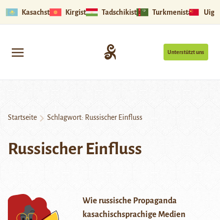
Kasachstan
Kirgistan
Tadschikistan
Turkmenistan
Uigu
Unterstützt uns
Startseite
Schlagwort:
Russischer Einfluss
Russischer Einfluss
Wie russische Propaganda
kasachischsprachige Medien