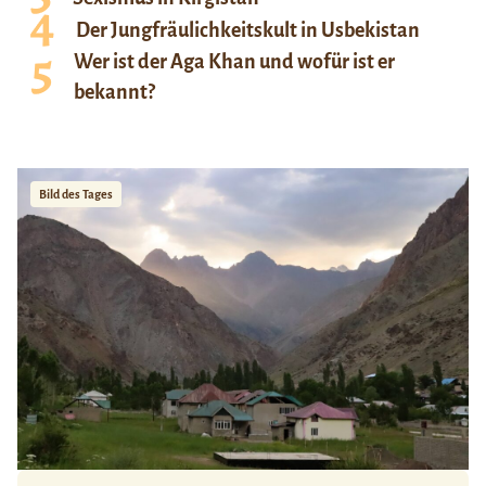
Der Jungfräulichkeitskult in Usbekistan
Wer ist der Aga Khan und wofür ist er
bekannt?
Bild des Tages