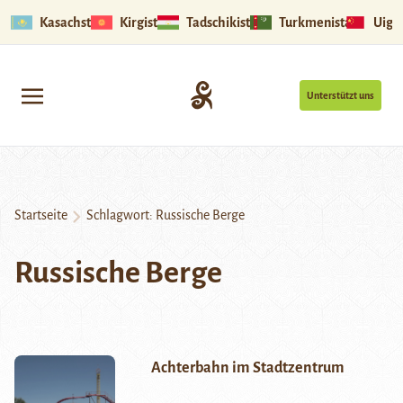
Kasachstan
Kirgistan
Tadschikistan
Turkmenistan
Uigu
Unterstützt uns
Startseite
Schlagwort:
Russische Berge
Russische Berge
Achterbahn im Stadtzentrum