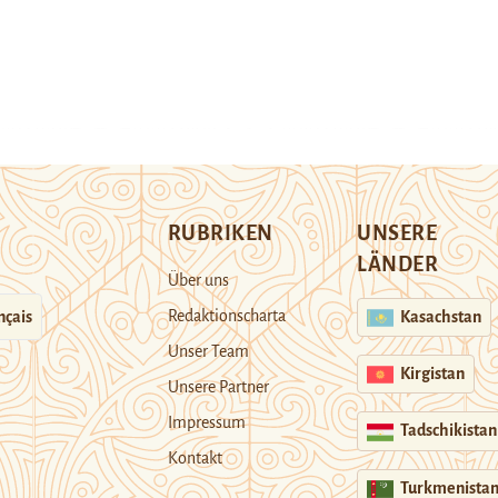
RUBRIKEN
UNSERE
LÄNDER
Über uns
Redaktionscharta
nçais
Kasachstan
Unser Team
Kirgistan
Unsere Partner
Impressum
Tadschikistan
Kontakt
Turkmenista