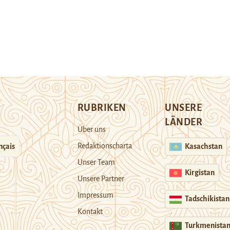
RUBRIKEN
UNSERE
LÄNDER
Über uns
Redaktionscharta
nçais
Kasachstan
Unser Team
Kirgistan
Unsere Partner
Impressum
Tadschikistan
Kontakt
Turkmenista