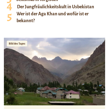
Der Jungfräulichkeitskult in Usbekistan
Wer ist der Aga Khan und wofür ist er
bekannt?
Bild des Tages