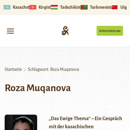
Kasachstan
Kirgistan
Tadschikistan
Turkmenistan
Uigu
Unterstützt uns
Startseite
Schlagwort:
Roza Muqanova
Roza Muqanova
„Das Ewige Thema“ – Ein Gespräch
mit der kasachischen