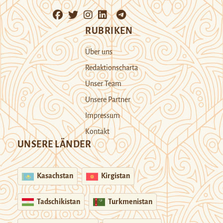
RUBRIKEN
Über uns
Redaktionscharta
Unser Team
Unsere Partner
Impressum
Kontakt
UNSERE LÄNDER
Kasachstan
Kirgistan
Tadschikistan
Turkmenistan