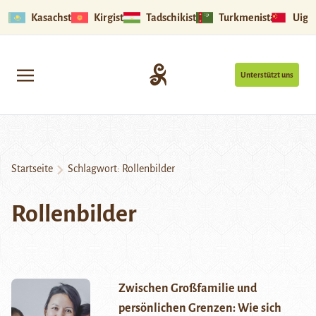
Kasachstan
Kirgistan
Tadschikistan
Turkmenistan
Uigu
Unterstützt uns
Startseite
Schlagwort:
Rollenbilder
Rollenbilder
Zwischen Großfamilie und
persönlichen Grenzen: Wie sich