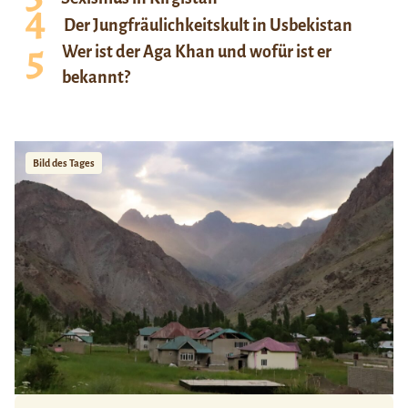
Der Jungfräulichkeitskult in Usbekistan
Wer ist der Aga Khan und wofür ist er
bekannt?
Bild des Tages