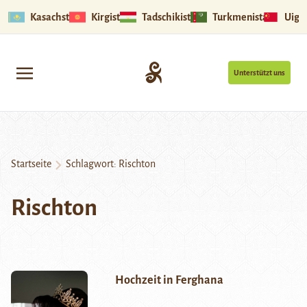
Kasachstan
Kirgistan
Tadschikistan
Turkmenistan
Uigu
Unterstützt uns
Startseite
Schlagwort:
Rischton
Rischton
Hochzeit in Ferghana