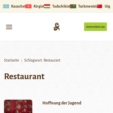
Kasachstan
Kirgistan
Tadschikistan
Turkmenistan
Uigu
Unterstützt uns
Startseite
Schlagwort:
Restaurant
Restaurant
Hoffnung der Jugend