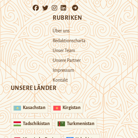
RUBRIKEN
Über uns
Redaktionscharta
Unser Team
Unsere Partner
Impressum
Kontakt
UNSERE LÄNDER
Kasachstan
Kirgistan
Tadschikistan
Turkmenistan