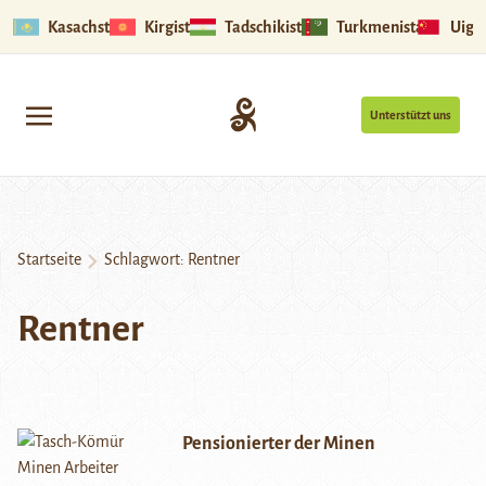
Kasachstan
Kirgistan
Tadschikistan
Turkmenistan
Uigu
Unterstützt uns
Startseite
Schlagwort:
Rentner
Rentner
Pensionierter der Minen