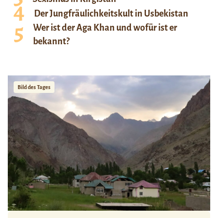
Der Jungfräulichkeitskult in Usbekistan
Wer ist der Aga Khan und wofür ist er
bekannt?
Bild des Tages