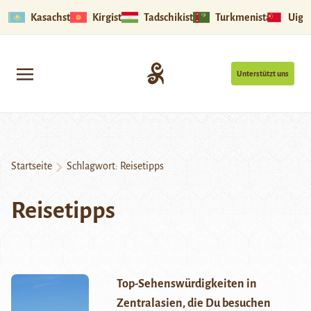
Kasachstan
Kirgistan
Tadschikistan
Turkmenistan
Uigu
Unterstützt uns
Startseite
Schlagwort:
Reisetipps
Reisetipps
Top-Sehenswürdigkeiten in
Zentralasien, die Du besuchen