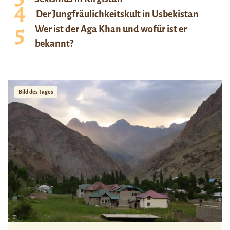
Der Jungfräulichkeitskult in Usbekistan
Wer ist der Aga Khan und wofür ist er
bekannt?
Bild des Tages