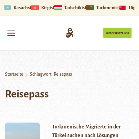
Kasachstan
Kirgistan
Tadschikistan
Turkmenistan
Uigu
Unterstützt uns
Startseite
Schlagwort:
Reisepass
Reisepass
Turkmenische Migrierte in der
Türkei suchen nach Lösungen