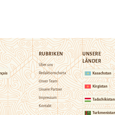
RUBRIKEN
UNSERE
LÄNDER
Über uns
Redaktionscharta
nçais
Kasachstan
Unser Team
Kirgistan
Unsere Partner
Impressum
Tadschikistan
Kontakt
Turkmenista