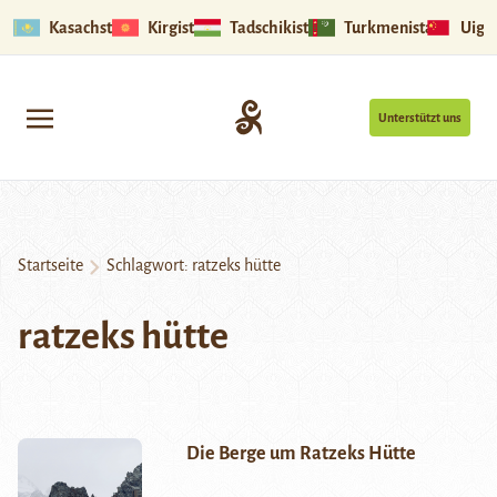
Kasachstan
Kirgistan
Tadschikistan
Turkmenistan
Uigu
Unterstützt uns
Startseite
Schlagwort:
ratzeks hütte
ratzeks hütte
Die Berge um Ratzeks Hütte