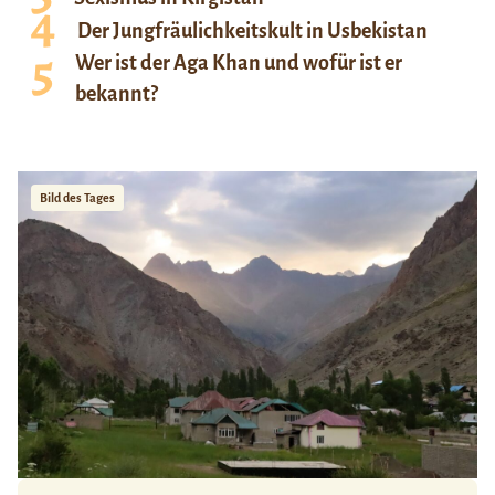
Der Jungfräulichkeitskult in Usbekistan
Wer ist der Aga Khan und wofür ist er
bekannt?
Bild des Tages