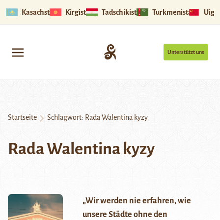
Kasachstan
Kirgistan
Tadschikistan
Turkmenistan
Uigu
Unterstützt uns
Startseite
Schlagwort:
Rada Walentina kyzy
Rada Walentina kyzy
„Wir werden nie erfahren, wie
unsere Städte ohne den