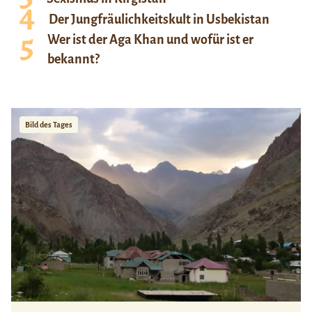
Der Jungfräulichkeitskult in Usbekistan
Wer ist der Aga Khan und wofür ist er
bekannt?
Bild des Tages