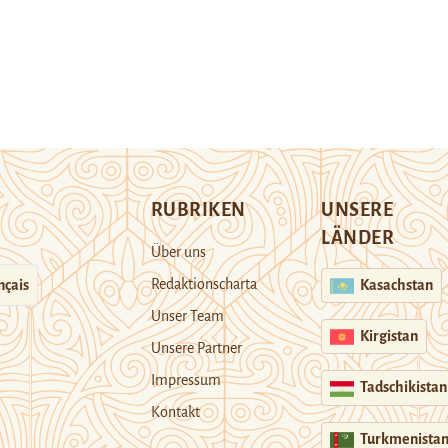
RUBRIKEN
UNSERE
LÄNDER
Über uns
Redaktionscharta
nçais
Kasachstan
Unser Team
Kirgistan
Unsere Partner
Impressum
Tadschikistan
Kontakt
Turkmenista