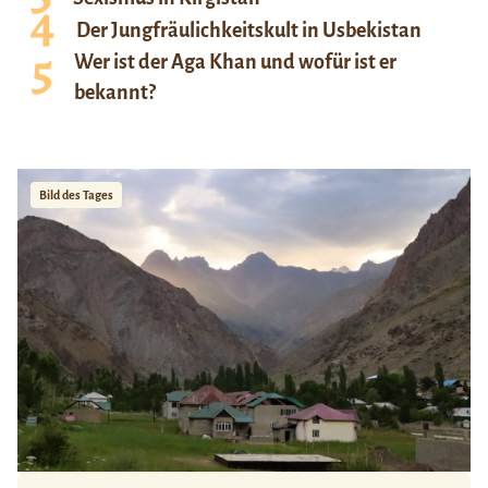
Der Jungfräulichkeitskult in Usbekistan
Wer ist der Aga Khan und wofür ist er
bekannt?
Bild des Tages