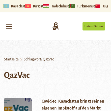
Kasachstan
Kirgistan
Tadschikistan
Turkmenistan
Uigu
Unterstützt uns
Startseite
Schlagwort:
QazVac
QazVac
Covid-19: Kasachstan bringt seinen
eigenen Impfstoff auf den Markt